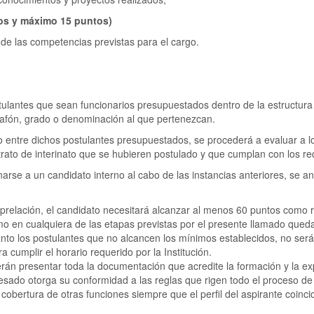
tos y máximo 15 puntos)
 de las competencias previstas para el cargo.
stulantes que sean funcionarios presupuestados dentro de la estructur
alafón, grado o denominación al que pertenezcan.
o entre dichos postulantes presupuestados, se procederá a evaluar a l
rato de interinato que se hubieren postulado y que cumplan con los req
arse a un candidato interno al cabo de las instancias anteriores, se an
 prelación, el candidato necesitará alcanzar al menos 60 puntos como r
mo en cualquiera de las etapas previstas por el presente llamado qued
tanto los postulantes que no alcancen los mínimos establecidos, no ser
 cumplir el horario requerido por la Institución.
rán presentar toda la documentación que acredite la formación y la ex
eresado otorga su conformidad a las reglas que rigen todo el proceso d
a cobertura de otras funciones siempre que el perfil del aspirante coinc