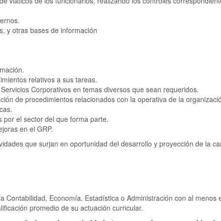
de viáticos de los funcionarios, realizando los controles correspondien
ternos.
, y otras bases de información
rmación.
mientos relativos a sus tareas.
e Servicios Corporativos en temas diversos que sean requeridos.
ación de procedimientos relacionados con la operativa de la organizaci
cas.
por el sector del que forma parte.
ejoras en el GRP.
dades que surjan en oportunidad del desarrollo y proyección de la carr
s a Contabilidad, Economía, Estadística o Administración con al menos 
alificación promedio de su actuación curricular.