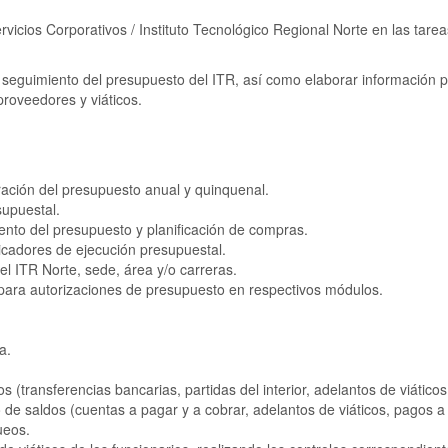
ervicios Corporativos / Instituto Tecnológico Regional Norte en las tare
 seguimiento del presupuesto del ITR, así como elaborar información par
proveedores y viáticos.
oración del presupuesto anual y quinquenal.
supuestal.
iento del presupuesto y planificación de compras.
icadores de ejecución presupuestal.
l ITR Norte, sede, área y/o carreras.
l para autorizaciones de presupuesto en respectivos módulos.
a.
 (transferencias bancarias, partidas del interior, adelantos de viático
o de saldos (cuentas a pagar y a cobrar, adelantos de viáticos, pagos a 
ueos.