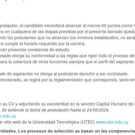
 prelación, el candidato necesitará alcanzar al menos 60 puntos como r
mo en cualquiera de las etapas previstas por el presente llamado qued
tanto los postulantes que no alcancen los mínimos establecidos, no ser
a cumplir el horario requerido por la carrera.
rán presentar constancia de estudio.
eresado otorga su conformidad a las reglas que rigen todo el proceso d
ara la cobertura de otras funciones siempre que el perfil del aspirante
tado de aspirantes no otorga al postulante derecho a ser contratado.
leccionado, se regirá por la reglamentación que corresponda, tanto en 
o su CV y adjuntando su escolaridad en la sección Capital Humano de
.
Se extiende la fecha de postulación hasta el 24/06/2024.
c.edu.uy
tar sitio web de la Universidad Tecnológica (UTEC)
www.utec.edu.uy
nidades. Los procesos de selección se basan en las competencias 