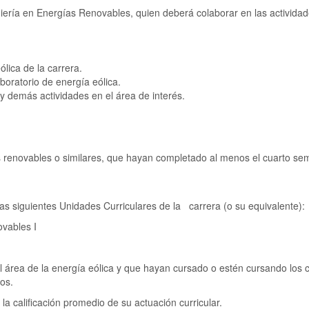
niería en Energías Renovables, quien deberá colaborar en las activida
ólica de la carrera.
aboratorio de energía eólica.
 y demás actividades en el área de interés.
s renovables o similares, que hayan completado al menos el cuarto sem
iguientes Unidades Curriculares de la carrera (o su equivalente):
vables I
a de la energía eólica y que hayan cursado o estén cursando los cu
os.
 calificación promedio de su actuación curricular.