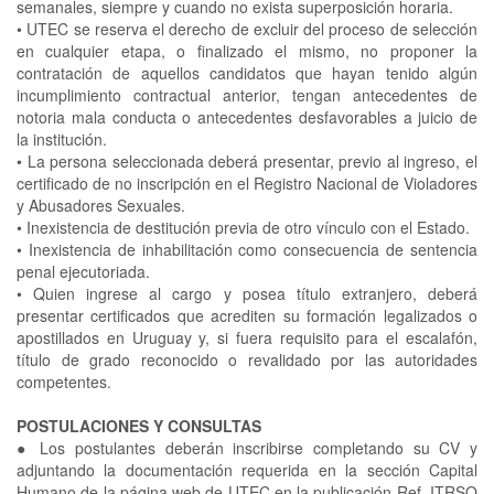
semanales, siempre y cuando no exista superposición horaria.
•
UTEC se reserva el derecho de excluir del proceso de selección
en cualquier etapa, o finalizado el mismo, no proponer la
contratación de aquellos candidatos que hayan tenido algún
incumplimiento contractual anterior, tengan antecedentes de
notoria mala conducta o antecedentes desfavorables a juicio de
la institución.
•
La persona seleccionada deberá presentar, previo al ingreso, el
certificado de no inscripción en el Registro Nacional de Violadores
y Abusadores Sexuales.
•
Inexistencia de destitución previa de otro vínculo con el Estado.
•
Inexistencia de inhabilitación como consecuencia de sentencia
penal ejecutoriada.
•
Quien ingrese al cargo y posea título extranjero, deberá
presentar certificados que acrediten su formación legalizados o
apostillados en Uruguay y, si fuera requisito para el escalafón,
título de grado reconocido o revalidado por las autoridades
competentes.
POSTULACIONES Y CONSULTAS
●
Los postulantes deberán inscribirse completando su CV y
adjuntando la documentación requerida en la sección Capital
Humano de la página web de UTEC en la publicación Ref. ITRSO