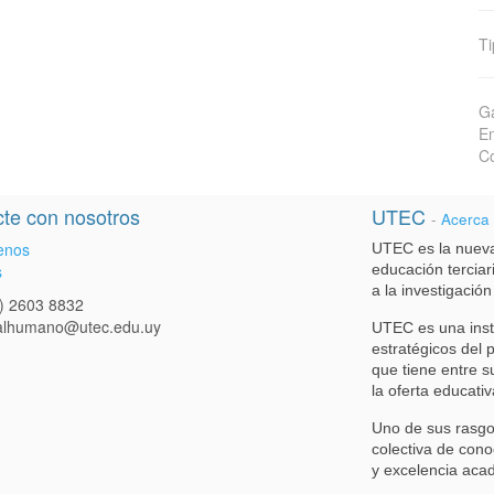
Ti
Ga
En
Co
te con nosotros
UTEC
-
Acerca
enos
UTEC es la nueva
s
educación terciari
a la investigación
) 2603 8832
talhumano@utec.edu.uy
UTEC es una inst
estratégicos del 
que tiene entre s
la oferta educativ
Uno de sus rasgo
colectiva de cono
y excelencia aca