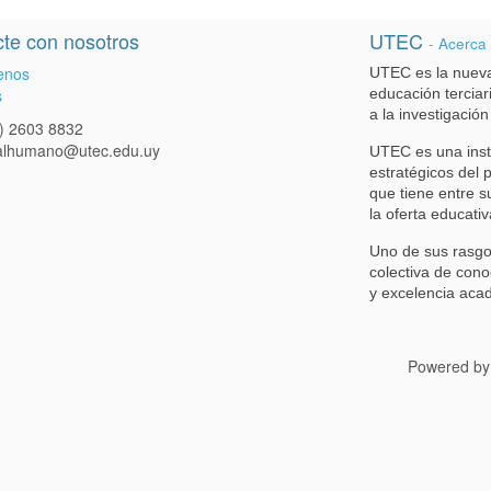
te con nosotros
UTEC
-
Acerca
enos
UTEC es la nueva
s
educación terciari
a la investigación
) 2603 8832
talhumano@utec.edu.uy
UTEC es una inst
estratégicos del 
que tiene entre s
la oferta educativ
Uno de sus rasgo
colectiva de cono
y excelencia aca
Powered b