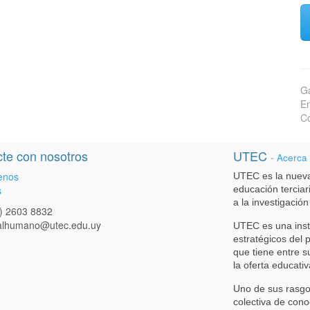
Ga
En
Co
te con nosotros
UTEC
-
Acerca
enos
UTEC es la nueva
s
educación terciari
a la investigación
) 2603 8832
talhumano@utec.edu.uy
UTEC es una inst
estratégicos del 
que tiene entre s
la oferta educativ
Uno de sus rasgo
colectiva de cono