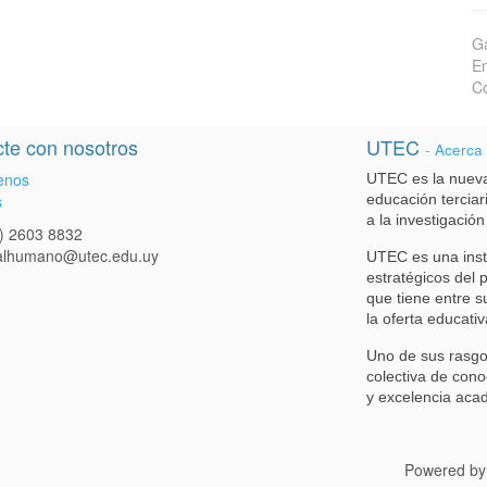
Ga
En
Co
te con nosotros
UTEC
-
Acerca
enos
UTEC es la nueva
s
educación terciari
a la investigación
) 2603 8832
talhumano@utec.edu.uy
UTEC es una inst
estratégicos del 
que tiene entre s
la oferta educativ
Uno de sus rasgo
colectiva de cono
y excelencia aca
Powered b