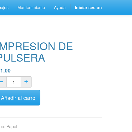
bajos
Mantenimiento
Ayuda
Iniciar sesión
IMPRESION DE
PULSERA
$
1,00
Añadir al carro
po
:
Papel