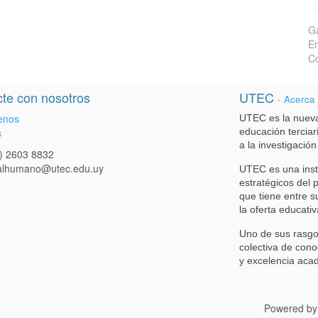
Ga
En
Co
te con nosotros
UTEC
-
Acerca
enos
UTEC es la nueva
s
educación terciari
a la investigación
) 2603 8832
talhumano@utec.edu.uy
UTEC es una inst
estratégicos del 
que tiene entre s
la oferta educativ
Uno de sus rasgo
colectiva de cono
y excelencia aca
Powered b