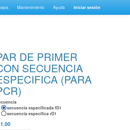
bajos
Mantenimiento
Ayuda
Iniciar sesión
PAR DE PRIMER
CON SECUENCIA
ESPECIFICA (PARA
PCR)
ecuencia
secuencia especificada fD1
secuencia especifica rD1
$
1.00