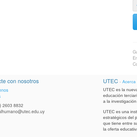
Ga
En
Co
te con nosotros
UTEC
-
Acerca
enos
UTEC es la nueva
s
educación terciari
a la investigación
) 2603 8832
talhumano@utec.edu.uy
UTEC es una inst
estratégicos del 
que tiene entre s
la oferta educativ