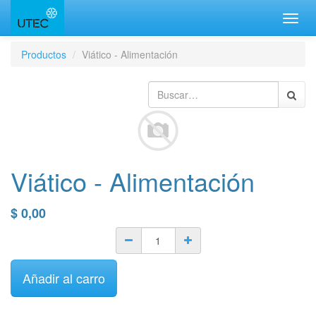
Inter
naveg
Productos
Viático - Alimentación
Viático - Alimentación
$
0,00
Añadir al carro