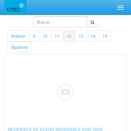
Inter
naveg
Anterior
9
10
11
12
13
14
15
Siguiente
RECIPIENTE DE ACERO INOXIDABLE CON TAPA